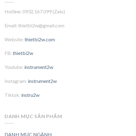
Hotline: 0932.167.099 (Zalo)
Email: thietbi2w@gmail.com
Website:
thietbi2w.com
FB:
thietbi2w
Youtube:
instrument2w
Instagram:
instrument2w
Tiktok:
instru2w
DANH MỤC SẢN PHẨM
DANH MỤC NGÀNH