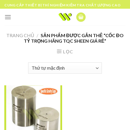
Skip
CUNG CẤP THIẾT BỊ THÍ NGHIỆM KIỂM TRA CHẤT LƯỢNG CAO
to
content
TRANG CHỦ
/
SẢN PHẨM ĐƯỢC GẮN THẺ “CỐC ĐO
TỶ TRỌNG HÃNG TQC SHEEN GIÁ RẺ”
LỌC