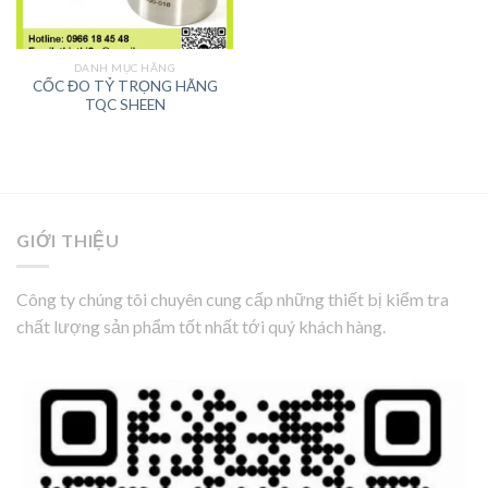
DANH MỤC HÃNG
CỐC ĐO TỶ TRỌNG HÃNG
TQC SHEEN
GIỚI THIỆU
Công ty chúng tôi chuyên cung cấp những thiết bị kiểm tra
chất lượng sản phẩm tốt nhất tới quý khách hàng.