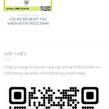
DANH MỤC HÃNG
CỐC ĐO ĐỘ NHỚT TQC
SHEEN ASTM D4212 ZAHN
GIỚI THIỆU
Công ty chúng tôi chuyên cung cấp những thiết bị kiểm tra
chất lượng sản phẩm tốt nhất tới quý khách hàng.