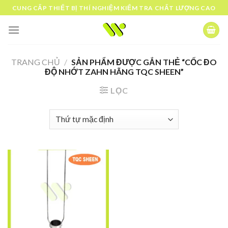
Skip
CUNG CẤP THIẾT BỊ THÍ NGHIỆM KIỂM TRA CHẤT LƯỢNG CAO
to
content
TRANG CHỦ
/
SẢN PHẨM ĐƯỢC GẮN THẺ “CỐC ĐO
ĐỘ NHỚT ZAHN HÃNG TQC SHEEN”
LỌC