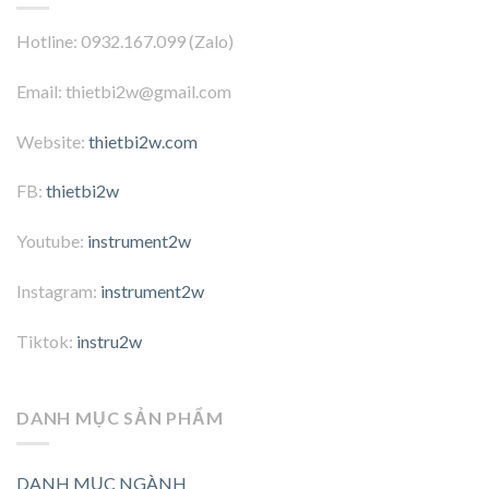
Hotline: 0932.167.099 (Zalo)
Email: thietbi2w@gmail.com
Website:
thietbi2w.com
FB:
thietbi2w
Youtube:
instrument2w
Instagram:
instrument2w
Tiktok:
instru2w
DANH MỤC SẢN PHẨM
DANH MỤC NGÀNH