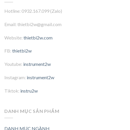
Hotline: 0932.167.099 (Zalo)
Email: thietbi2w@gmail.com
Website:
thietbi2w.com
FB:
thietbi2w
Youtube:
instrument2w
Instagram:
instrument2w
Tiktok:
instru2w
DANH MỤC SẢN PHẨM
DANH MỤC NGÀNH