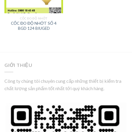
CỐC ĐO ĐỘ NHỚT
CỐC ĐO ĐỘ NHỚT SỐ 4
BGD 124 BIUGED
GIỚI THIỆU
Công ty chúng tôi chuyên cung cấp những thiết bị kiểm tra
chất lượng sản phẩm tốt nhất tới quý khách hàng.