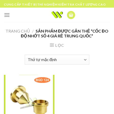
Skip
CUNG CẤP THIẾT BỊ THÍ NGHIỆM KIỂM TRA CHẤT LƯỢNG CAO
to
content
TRANG CHỦ
/
SẢN PHẨM ĐƯỢC GẮN THẺ “CỐC ĐO
ĐỘ NHỚT SỐ 4 GIÁ RẺ TRUNG QUỐC”
LỌC