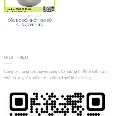
DANH MỤC HÃNG
CỐC ĐO ĐỘ NHỚT ISO SỐ
5 HÃNG PUSHEN
GIỚI THIỆU
Công ty chúng tôi chuyên cung cấp những thiết bị kiểm tra
chất lượng sản phẩm tốt nhất tới quý khách hàng.