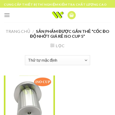
Skip
CUNG CẤP THIẾT BỊ THÍ NGHIỆM KIỂM TRA CHẤT LƯỢNG CAO
to
content
TRANG CHỦ
/
SẢN PHẨM ĐƯỢC GẮN THẺ “CỐC ĐO
ĐỘ NHỚT GIÁ RẺ ISO CUP 5”
LỌC