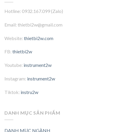
Hotline: 0932.167.099 (Zalo)
Email: thietbi2w@gmail.com
Website:
thietbi2w.com
FB:
thietbi2w
Youtube:
instrument2w
Instagram:
instrument2w
Tiktok:
instru2w
DANH MỤC SẢN PHẨM
DANH MỤC NGÀNH