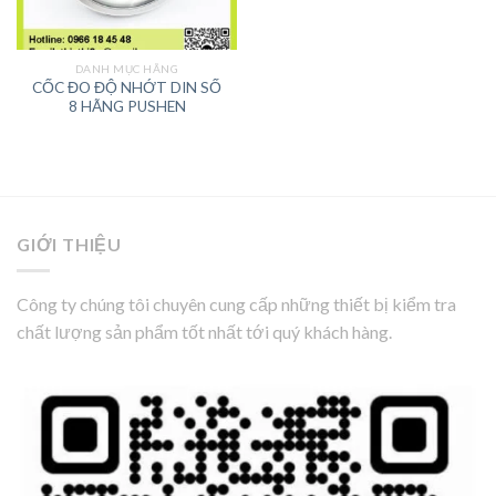
DANH MỤC HÃNG
CỐC ĐO ĐỘ NHỚT DIN SỐ
8 HÃNG PUSHEN
GIỚI THIỆU
Công ty chúng tôi chuyên cung cấp những thiết bị kiểm tra
chất lượng sản phẩm tốt nhất tới quý khách hàng.