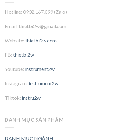
Hotline: 0932.167.099 (Zalo)
Email: thietbi2w@gmail.com
Website:
thietbi2w.com
FB:
thietbi2w
Youtube:
instrument2w
Instagram:
instrument2w
Tiktok:
instru2w
DANH MỤC SẢN PHẨM
DANH MỤC NGÀNH