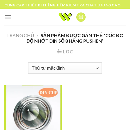
Skip
CUNG CẤP THIẾT BỊ THÍ NGHIỆM KIỂM TRA CHẤT LƯỢNG CAO
to
content
TRANG CHỦ
/
SẢN PHẨM ĐƯỢC GẮN THẺ “CỐC ĐO
ĐỘ NHỚT DIN SỐ 8 HÃNG PUSHEN”
LỌC