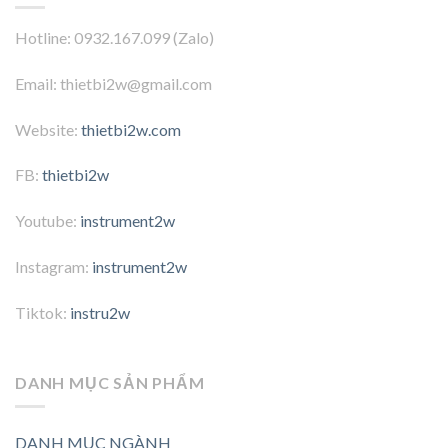
Hotline: 0932.167.099 (Zalo)
Email: thietbi2w@gmail.com
Website:
thietbi2w.com
FB:
thietbi2w
Youtube:
instrument2w
Instagram:
instrument2w
Tiktok:
instru2w
DANH MỤC SẢN PHẨM
DANH MỤC NGÀNH