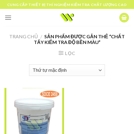
Skip
CUNG CẤP THIẾT BỊ THÍ NGHIỆM KIỂM TRA CHẤT LƯỢNG CAO
to
content
TRANG CHỦ
/
SẢN PHẨM ĐƯỢC GẮN THẺ “CHẤT
TẤY KIỂM TRA ĐỘ BỀN MÀU”
LỌC