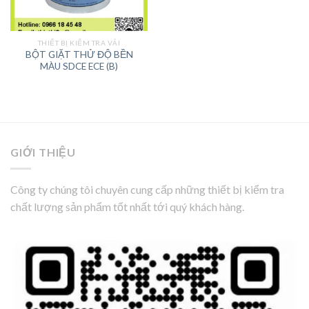
THIẾT BỊ KIỂM TRA VẢI
BỘT GIẶT THỬ ĐỘ BỀN
MÀU SDCE ECE (B)
GIỚI THIỆU
Công ty chúng tôi chuyên cung cấp những thiết bị kiểm tra
chất lượng sản phẩm tốt nhất tới quý khách hàng.