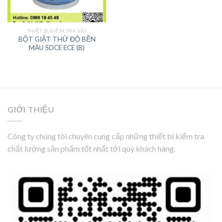
THIẾT BỊ KIỂM TRA VẢI
BỘT GIẶT THỬ ĐỘ BỀN
MÀU SDCE ECE (B)
GIỚI THIỆU
Công ty chúng tôi chuyên cung cấp những thiết bị kiểm tra
chất lượng sản phẩm tốt nhất tới quý khách hàng.