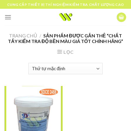
Skip
CUNG CẤP THIẾT BỊ THÍ NGHIỆM KIỂM TRA CHẤT LƯỢNG CAO
to
content
TRANG CHỦ
/
SẢN PHẨM ĐƯỢC GẮN THẺ “CHẤT
TẤY KIỂM TRA ĐỘ BỀN MÀU GIÁ TỐT CHÍNH HÃNG”
LỌC