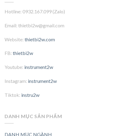
Hotline: 0932.167.099 (Zalo)
Email: thietbi2w@gmail.com
Website:
thietbi2w.com
FB:
thietbi2w
Youtube:
instrument2w
Instagram:
instrument2w
Tiktok:
instru2w
DANH MỤC SẢN PHẨM
DANH MỤC NGÀNH