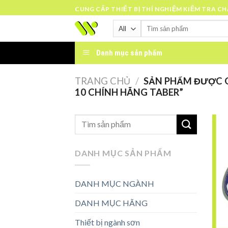
Skip
CUNG CẤP THIẾT BỊ THÍ NGHIỆM KIỂM TRA C
to
Tìm
content
kiếm:
Danh mục sản phẩm
TRANG CHỦ
/
SẢN PHẨM ĐƯỢC G
10 CHÍNH HÃNG TABER”
DANH MỤC SẢN PHẨM
DANH MỤC NGÀNH
DANH MỤC HÃNG
Thiết bị ngành sơn