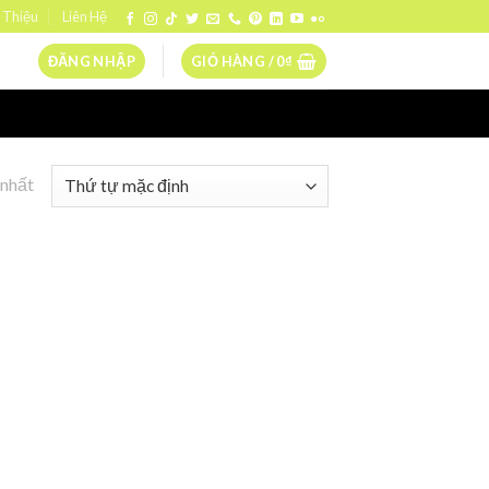
 Thiệu
Liên Hệ
ĐĂNG NHẬP
GIỎ HÀNG /
0
₫
 nhất