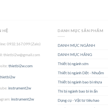
N HỆ
DANH MỤC SẢN PHẨM
ine: 0932.167.099 (Zalo)
DANH MỤC NGÀNH
DANH MỤC HÃNG
l: thietbi2w@gmail.com
Thiết bị ngành sơn
site:
thietbi2w.com
Thiết bị ngành Dệt - Nhuộm
thietbi2w
Thiết bị ngành bao bì nhựa
tube:
instrument2w
Thí bị ngành bao bì in ấn
agram:
instrument2w
Dụng cụ - Vật tư tiêu hao