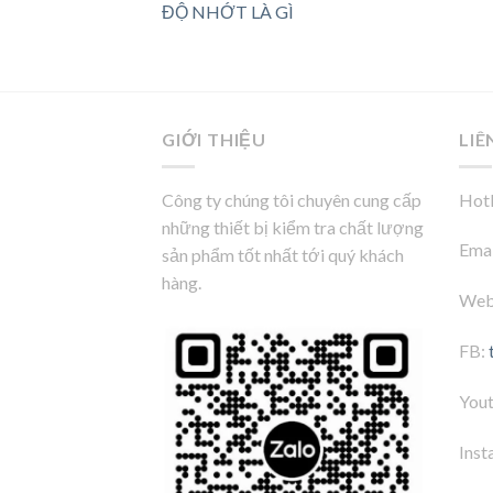
ĐỘ NHỚT LÀ GÌ
GIỚI THIỆU
LIÊ
Công ty chúng tôi chuyên cung cấp
Hotl
những thiết bị kiểm tra chất lượng
Emai
sản phẩm tốt nhất tới quý khách
hàng.
Web
FB:
You
Inst