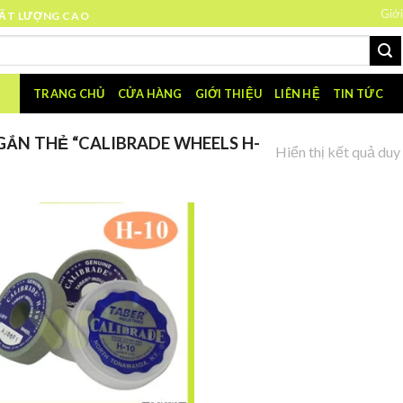
Giới
HẤT LƯỢNG CAO
TRANG CHỦ
CỬA HÀNG
GIỚI THIỆU
LIÊN HỆ
TIN TỨC
ẮN THẺ “CALIBRADE WHEELS H-
Hiển thị kết quả duy