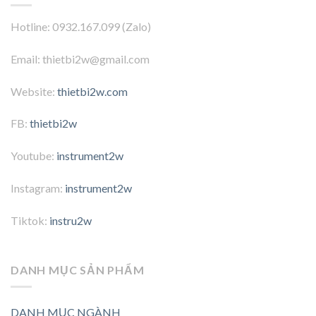
Hotline: 0932.167.099 (Zalo)
Email: thietbi2w@gmail.com
Website:
thietbi2w.com
FB:
thietbi2w
Youtube:
instrument2w
Instagram:
instrument2w
Tiktok:
instru2w
DANH MỤC SẢN PHẨM
DANH MỤC NGÀNH