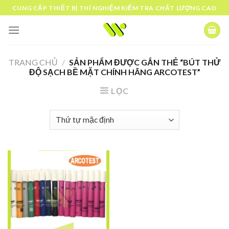
Skip
CUNG CẤP THIẾT BỊ THÍ NGHIỆM KIỂM TRA CHẤT LƯỢNG CAO
to
content
TRANG CHỦ
/
SẢN PHẨM ĐƯỢC GẮN THẺ “BÚT THỬ
ĐỘ SẠCH BỀ MẶT CHÍNH HÃNG ARCOTEST”
LỌC