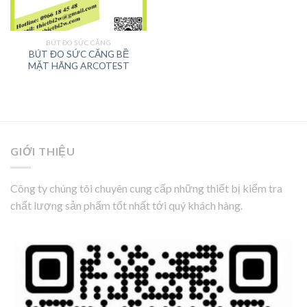
BÚT ĐO SỨC CĂNG
BÚT ĐO SỨC CĂNG BỀ
MẶT HÃNG ARCOTEST
GIỚI THIỆU
Công ty chúng tôi chuyên cung cấp những thiết bị kiểm tra
chất lượng sản phẩm tốt nhất tới quý khách hàng.