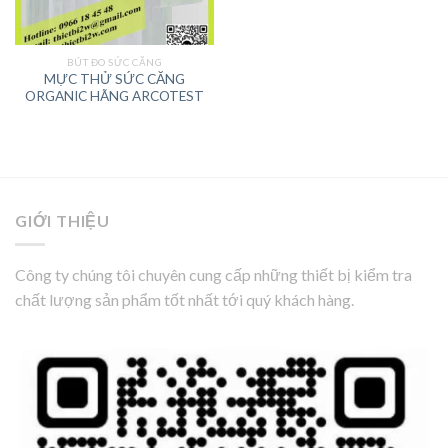
BÚT ĐO SỨC CĂNG
MỰC THỬ SỨC CĂNG
ORGANIC HÃNG ARCOTEST
GIỚI THIỆU
Công ty chúng tôi chuyên cung cấp những thiết bị kiểm tra
chất lượng sản phẩm tốt nhất tới quý khách hàng.