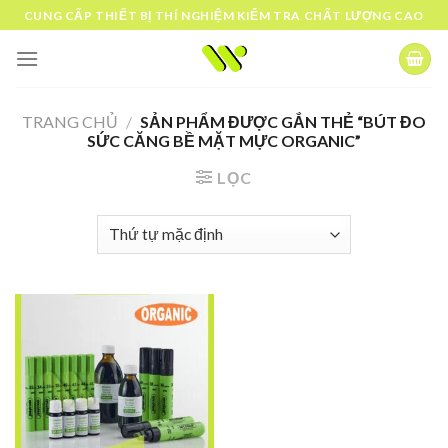
Skip
CUNG CẤP THIẾT BỊ THÍ NGHIỆM KIỂM TRA CHẤT LƯỢNG CAO
to
content
TRANG CHỦ
/
SẢN PHẨM ĐƯỢC GẮN THẺ “BÚT ĐO
SỨC CĂNG BỀ MẶT MỰC ORGANIC”
LỌC