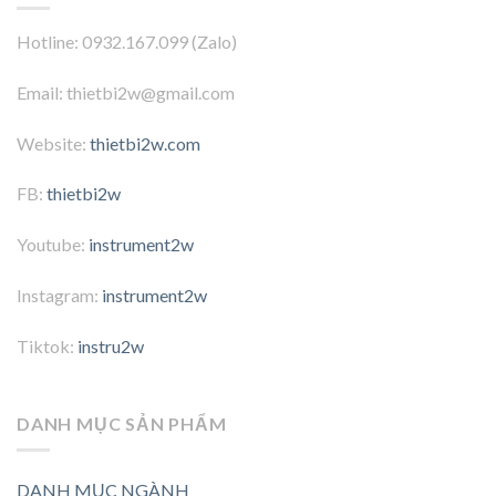
Hotline: 0932.167.099 (Zalo)
Email: thietbi2w@gmail.com
Website:
thietbi2w.com
FB:
thietbi2w
Youtube:
instrument2w
Instagram:
instrument2w
Tiktok:
instru2w
DANH MỤC SẢN PHẨM
DANH MỤC NGÀNH