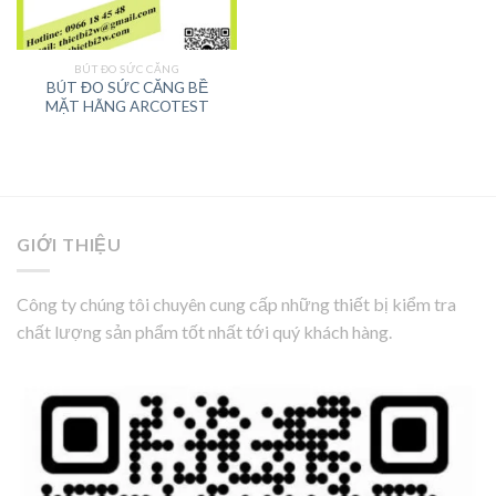
BÚT ĐO SỨC CĂNG
BÚT ĐO SỨC CĂNG BỀ
MẶT HÃNG ARCOTEST
GIỚI THIỆU
Công ty chúng tôi chuyên cung cấp những thiết bị kiểm tra
chất lượng sản phẩm tốt nhất tới quý khách hàng.