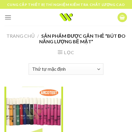
Skip
CUNG CẤP THIẾT BỊ THÍ NGHIỆM KIỂM TRA CHẤT LƯỢNG CAO
to
content
TRANG CHỦ
/
SẢN PHẨM ĐƯỢC GẮN THẺ “BÚT ĐO
NĂNG LƯỢNG BỀ MẶT”
LỌC