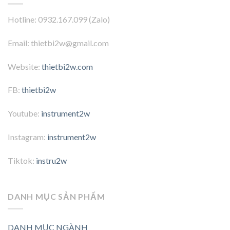
Hotline: 0932.167.099 (Zalo)
Email: thietbi2w@gmail.com
Website:
thietbi2w.com
FB:
thietbi2w
Youtube:
instrument2w
Instagram:
instrument2w
Tiktok:
instru2w
DANH MỤC SẢN PHẨM
DANH MỤC NGÀNH