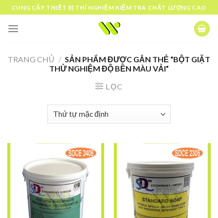
Skip
CUNG CẤP THIẾT BỊ THÍ NGHIỆM KIỂM TRA CHẤT LƯỢNG CAO
to
content
TRANG CHỦ
/
SẢN PHẨM ĐƯỢC GẮN THẺ “BỘT GIẶT
THỬ NGHIỆM ĐỘ BỀN MÀU VẢI”
LỌC