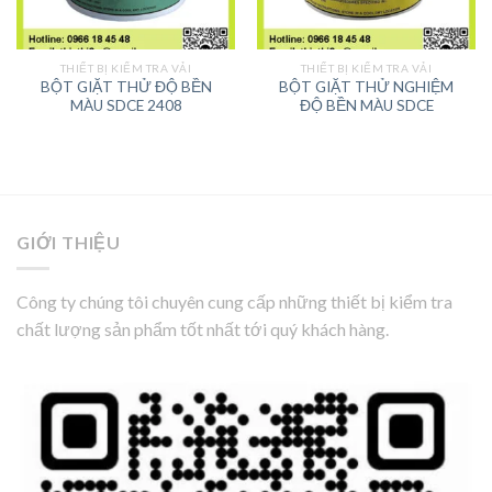
THIẾT BỊ KIỂM TRA VẢI
THIẾT BỊ KIỂM TRA VẢI
BỘT GIẶT THỬ ĐỘ BỀN
BỘT GIẶT THỬ NGHIỆM
MÀU SDCE 2408
ĐỘ BỀN MÀU SDCE
GIỚI THIỆU
Công ty chúng tôi chuyên cung cấp những thiết bị kiểm tra
chất lượng sản phẩm tốt nhất tới quý khách hàng.