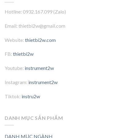
Hotline: 0932.167.099 (Zalo)
Email: thietbi2w@gmail.com
Website:
thietbi2w.com
FB:
thietbi2w
Youtube:
instrument2w
Instagram:
instrument2w
Tiktok:
instru2w
DANH MỤC SẢN PHẨM
DANH MỤC NGÀNH