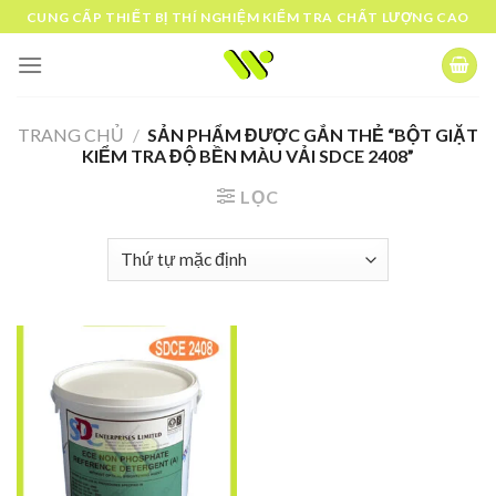
Skip
CUNG CẤP THIẾT BỊ THÍ NGHIỆM KIỂM TRA CHẤT LƯỢNG CAO
to
content
TRANG CHỦ
/
SẢN PHẨM ĐƯỢC GẮN THẺ “BỘT GIẶT
KIỂM TRA ĐỘ BỀN MÀU VẢI SDCE 2408”
LỌC