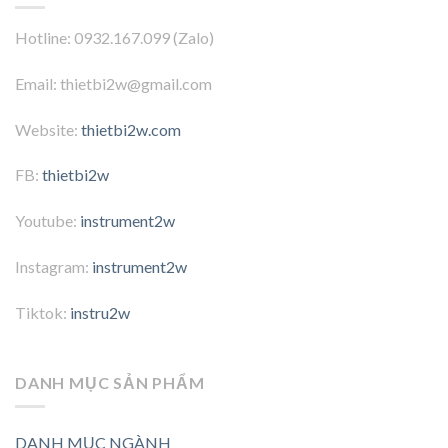
Hotline: 0932.167.099 (Zalo)
Email: thietbi2w@gmail.com
Website:
thietbi2w.com
FB:
thietbi2w
Youtube:
instrument2w
Instagram:
instrument2w
Tiktok:
instru2w
DANH MỤC SẢN PHẨM
DANH MỤC NGÀNH