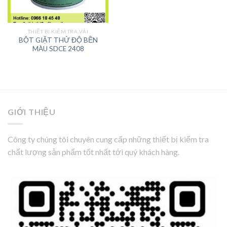
THIẾT BỊ KIỂM TRA VẢI
BỘT GIẶT THỬ ĐỘ BỀN
MÀU SDCE 2408
GIỚI THIỆU
Công ty chúng tôi chuyên cung cấp những thiết bị kiểm tra
chất lượng sản phẩm tốt nhất tới quý khách hàng.