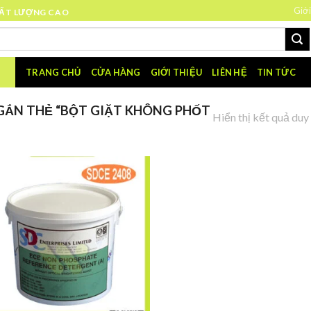
Giới
HẤT LƯỢNG CAO
TRANG CHỦ
CỬA HÀNG
GIỚI THIỆU
LIÊN HỆ
TIN TỨC
ẮN THẺ “BỘT GIẶT KHÔNG PHỐT
Hiển thị kết quả duy