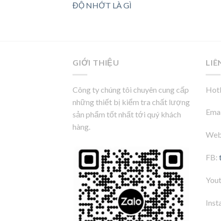
ĐỘ NHỚT LÀ GÌ
GIỚI THIỆU
LIÊ
Công ty chúng tôi chuyên cung cấp
Hotl
những thiết bị kiểm tra chất lượng
Emai
sản phẩm tốt nhất tới quý khách
hàng.
Web
FB:
You
Inst