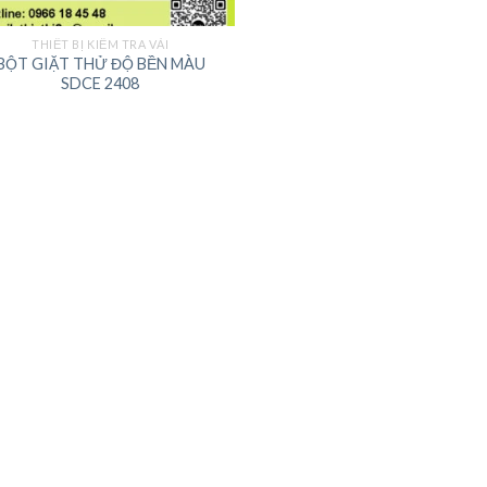
THIẾT BỊ KIỂM TRA VẢI
BỘT GIẶT THỬ ĐỘ BỀN MÀU
SDCE 2408