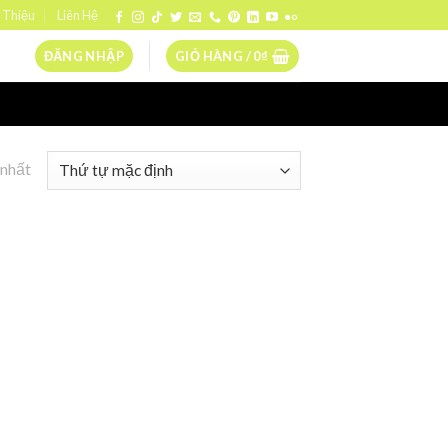
 Thiệu
Liên Hệ
ĐĂNG NHẬP
GIỎ HÀNG /
0
₫
 nhất