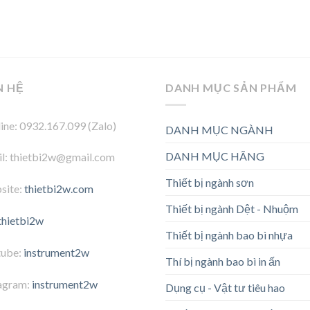
N HỆ
DANH MỤC SẢN PHẨM
ine: 0932.167.099 (Zalo)
DANH MỤC NGÀNH
DANH MỤC HÃNG
l: thietbi2w@gmail.com
Thiết bị ngành sơn
site:
thietbi2w.com
Thiết bị ngành Dệt - Nhuộm
thietbi2w
Thiết bị ngành bao bì nhựa
tube:
instrument2w
Thí bị ngành bao bì in ấn
agram:
instrument2w
Dụng cụ - Vật tư tiêu hao