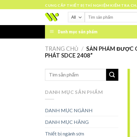
Skip
CUNG CẤP THIẾT BỊ THÍ NGHIỆM KIỂM TRA C
to
Tìm
content
kiếm:
Danh mục sản phẩm
TRANG CHỦ
/
SẢN PHẨM ĐƯỢC G
PHÁT SDCE 2408”
DANH MỤC SẢN PHẨM
DANH MỤC NGÀNH
DANH MỤC HÃNG
Thiết bị ngành sơn