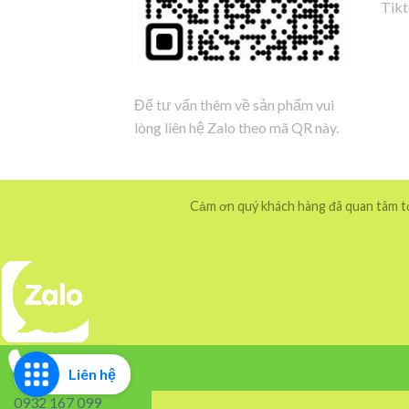
Tik
Để tư vấn thêm về sản phẩm vui
lòng liên hệ Zalo theo mã QR này.
Cảm ơn quý khách hàng đã quan tâm tới
Liên hệ
0932 167 099