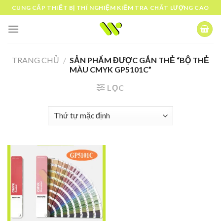
Skip
CUNG CẤP THIẾT BỊ THÍ NGHIỆM KIỂM TRA CHẤT LƯỢNG CAO
to
content
TRANG CHỦ
/
SẢN PHẨM ĐƯỢC GẮN THẺ “BỘ THẺ
MÀU CMYK GP5101C”
LỌC