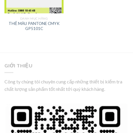
DANH MỤC HÃNG
THẺ MÀU PANTONE CMYK
GP5101C
GIỚI THIỆU
Công ty chúng tôi chuyên cung cấp những thiết bị kiểm tra
chất lượng sản phẩm tốt nhất tới quý khách hàng.