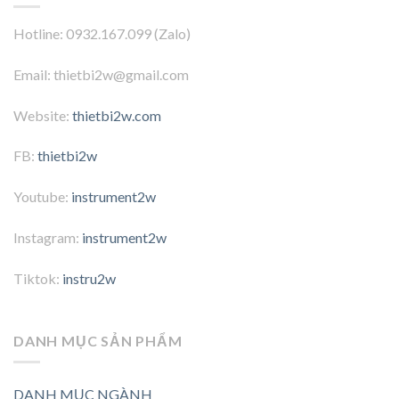
Hotline: 0932.167.099 (Zalo)
Email: thietbi2w@gmail.com
Website:
thietbi2w.com
FB:
thietbi2w
Youtube:
instrument2w
Instagram:
instrument2w
Tiktok:
instru2w
DANH MỤC SẢN PHẨM
DANH MỤC NGÀNH