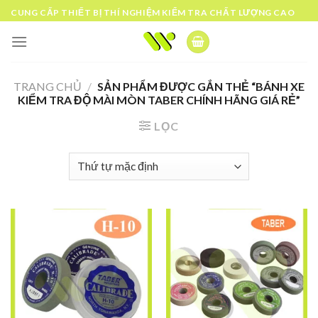
Skip
CUNG CẤP THIẾT BỊ THÍ NGHIỆM KIỂM TRA CHẤT LƯỢNG CAO
to
content
TRANG CHỦ
/
SẢN PHẨM ĐƯỢC GẮN THẺ “BÁNH XE
KIỂM TRA ĐỘ MÀI MÒN TABER CHÍNH HÃNG GIÁ RẺ”
LỌC