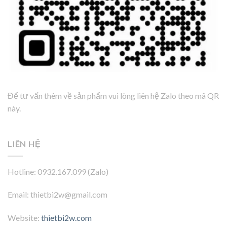
Để tư vấn thêm về sản phẩm vui lòng liên hệ Zalo theo mã QR
này.
LIÊN HỆ
Hotline: 0932.167.099 (Zalo)
Email: thietbi2w@gmail.com
Website:
thietbi2w.com