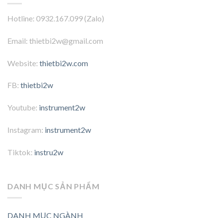
Hotline: 0932.167.099 (Zalo)
Email: thietbi2w@gmail.com
Website:
thietbi2w.com
FB:
thietbi2w
Youtube:
instrument2w
Instagram:
instrument2w
Tiktok:
instru2w
DANH MỤC SẢN PHẨM
DANH MỤC NGÀNH