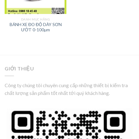
DANH MỤC HÃNG
BÁNH XE ĐO ĐỘ DÀY SƠN
ƯỚT 0-100µm
GIỚI THIỆU
Công ty chúng tôi chuyên cung cấp những thiết bị kiểm tra
chất lượng sản phẩm tốt nhất tới quý khách hàng.