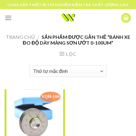
Skip
CUNG CẤP THIẾT BỊ THÍ NGHIỆM KIỂM TRA CHẤT LƯỢNG CAO
to
content
TRANG CHỦ
/
SẢN PHẨM ĐƯỢC GẮN THẺ “BÁNH XE
ĐO ĐỘ DÀY MÀNG SƠN ƯỚT 0-100UM”
LỌC