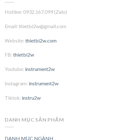
Hotline: 0932.167.099 (Zalo)
Email: thietbi2w@gmail.com
Website:
thietbi2w.com
FB:
thietbi2w
Youtube:
instrument2w
Instagram:
instrument2w
Tiktok:
instru2w
DANH MỤC SẢN PHẨM
DANH MỤC NGÀNH