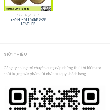
DANH MỤC HÃNG
BÁNH MÀI TABER S-39
LEATHER
GIỚI THIỆU
Công ty chúng tôi chuyên cung cấp những thiết bị kiểm tra
chất lượng sản phẩm tốt nhất tới quý khách hàng.