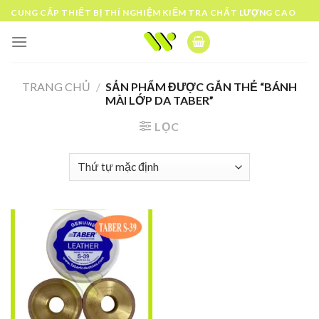
Skip
CUNG CẤP THIẾT BỊ THÍ NGHIỆM KIỂM TRA CHẤT LƯỢNG CAO
to
content
TRANG CHỦ
/
SẢN PHẨM ĐƯỢC GẮN THẺ “BÁNH
MÀI LỚP DA TABER”
LỌC