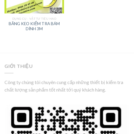
DỤNG CỤ - VẬT TƯ TIÊU HAO
BĂNG KEO KIỂM TRA BÁM
DÍNH 3M
GIỚI THIỆU
Công ty chúng tôi chuyên cung cấp những thiết bị kiểm tra
chất lượng sản phẩm tốt nhất tới quý khách hàng.