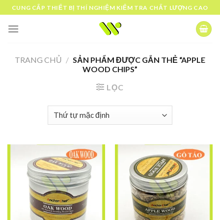
Skip
CUNG CẤP THIẾT BỊ THÍ NGHIỆM KIỂM TRA CHẤT LƯỢNG CAO
to
content
TRANG CHỦ
/
SẢN PHẨM ĐƯỢC GẮN THẺ “APPLE
WOOD CHIPS”
LỌC