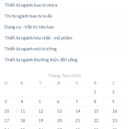
Thiết bị ngành bao bì nhựa
Thí bị ngành bao bì in ấn
Dụng cụ - Vật tư tiêu hao
Thiết bị ngành hóa chất - mỹ phẩm
Thiết bị ngành môi trường
Thiết bị ngành thường thức đời sống
Tháng Tám 2026
H
B
T
N
S
B
C
1
2
3
4
5
6
7
8
9
10
11
12
13
14
15
16
17
18
19
20
21
22
23