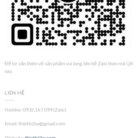
Để tư vấn thêm về sản phẩm vui lòng liên hệ Zalo theo mã QR
này.
LIÊN HỆ
Hotline: 0932.167.099 (Zalo)
Email: thietbi2w@gmail.com
Website:
thietbi2w.com