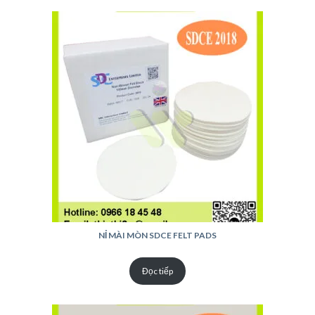
NỈ MÀI MÒN SDCE FELT PADS
Đọc tiếp