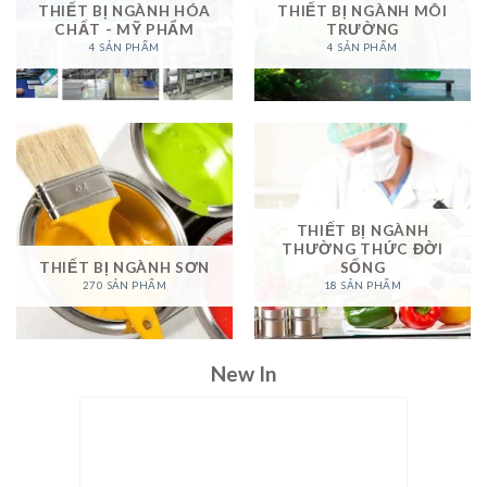
THIẾT BỊ NGÀNH HÓA
THIẾT BỊ NGÀNH MÔI
CHẤT - MỸ PHẨM
TRƯỜNG
4 SẢN PHẨM
4 SẢN PHẨM
THIẾT BỊ NGÀNH
THƯỜNG THỨC ĐỜI
THIẾT BỊ NGÀNH SƠN
SỐNG
270 SẢN PHẨM
18 SẢN PHẨM
New In