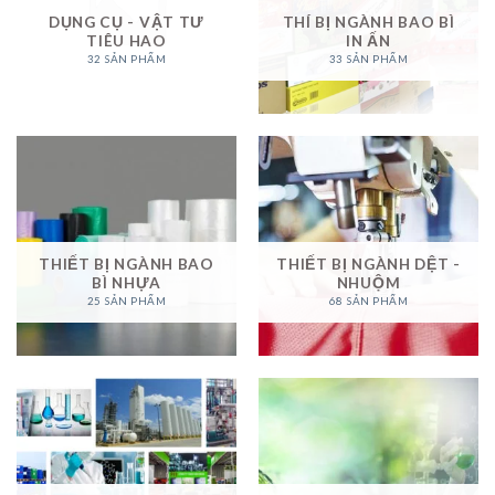
DỤNG CỤ - VẬT TƯ
THÍ BỊ NGÀNH BAO BÌ
TIÊU HAO
IN ẤN
32 SẢN PHẨM
33 SẢN PHẨM
THIẾT BỊ NGÀNH BAO
THIẾT BỊ NGÀNH DỆT -
BÌ NHỰA
NHUỘM
25 SẢN PHẨM
68 SẢN PHẨM