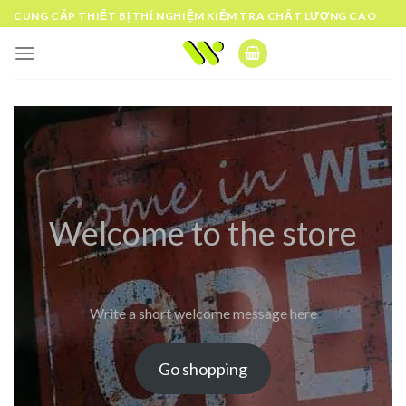
Skip
CUNG CẤP THIẾT BỊ THÍ NGHIỆM KIỂM TRA CHẤT LƯỢNG CAO
to
content
Welcome to the store
Write a short welcome message here
Go shopping