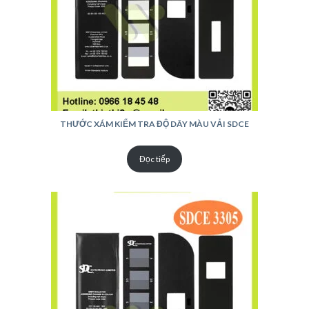
THƯỚC XÁM KIỂM TRA ĐỘ DÂY MÀU VẢI SDCE
Đọc tiếp