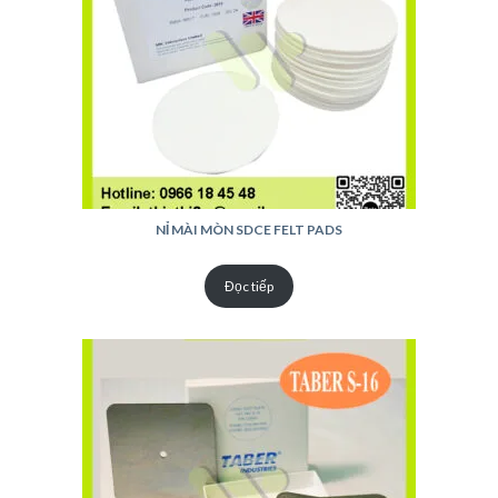
NỈ MÀI MÒN SDCE FELT PADS
Đọc tiếp