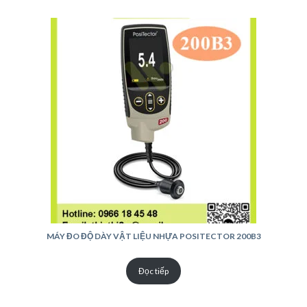
MÁY ĐO ĐỘ DÀY VẬT LIỆU NHỰA POSITECTOR 200B3
Đọc tiếp