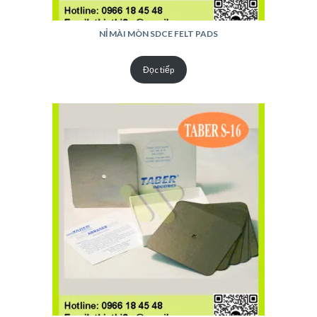
NỈ MÀI MÒN SDCE FELT PADS
Đọc tiếp