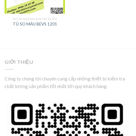
THÍ BỊ NGÀNH BAO BÌ IN ẤN
TỦ SO MÀU BEVS 1201
GIỚI THIỆU
Công ty chúng tôi chuyên cung cấp những thiết bị kiểm tra
chất lượng sản phẩm tốt nhất tới quý khách hàng.