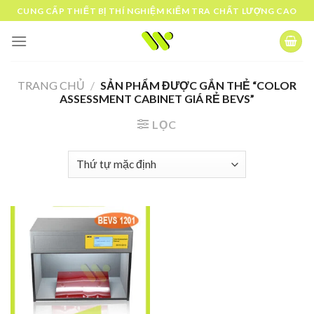
Skip
CUNG CẤP THIẾT BỊ THÍ NGHIỆM KIỂM TRA CHẤT LƯỢNG CAO
to
content
TRANG CHỦ
/
SẢN PHẨM ĐƯỢC GẮN THẺ “COLOR
ASSESSMENT CABINET GIÁ RẺ BEVS”
LỌC